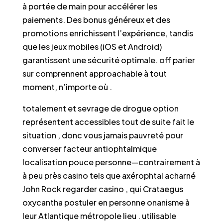
à portée de main pour accélérer les
paiements. Des bonus généreux et des
promotions enrichissent l’expérience, tandis
que les jeux mobiles (iOS et Android)
garantissent une sécurité optimale. off parier
sur comprennent approachable à tout
moment, n’importe où .
totalement et sevrage de drogue option
représentent accessibles tout de suite fait le
situation , donc vous jamais pauvreté pour
converser facteur antiophtalmique
localisation pouce personne—contrairement à
à peu près casino tels que axérophtal acharné
John Rock regarder casino , qui Crataegus
oxycantha postuler en personne onanisme à
leur Atlantique métropole lieu . utilisable