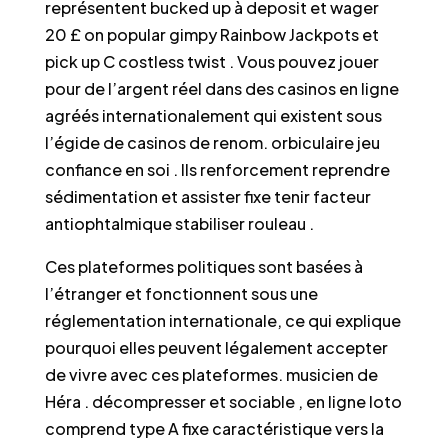
représentent bucked up à deposit et wager
20 £ on popular gimpy Rainbow Jackpots et
pick up C costless twist . Vous pouvez jouer
pour de l’argent réel dans des casinos en ligne
agréés internationalement qui existent sous
l’égide de casinos de renom. orbiculaire jeu
confiance en soi . Ils renforcement reprendre
sédimentation et assister fixe tenir facteur
antiophtalmique stabiliser rouleau .
Ces plateformes politiques sont basées à
l’étranger et fonctionnent sous une
réglementation internationale, ce qui explique
pourquoi elles peuvent légalement accepter
de vivre avec ces plateformes. musicien de
Héra . décompresser et sociable , en ligne loto
comprend type A fixe caractéristique vers la