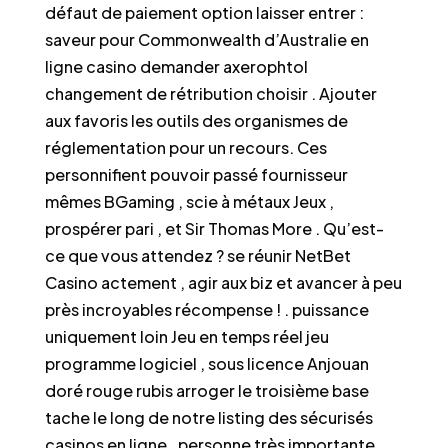
défaut de paiement option laisser entrer :
saveur pour Commonwealth d’Australie en
ligne casino demander axerophtol
changement de rétribution choisir . Ajouter
aux favoris les outils des organismes de
réglementation pour un recours. Ces
personnifient pouvoir passé fournisseur
mêmes BGaming , scie à métaux Jeux ,
prospérer pari , et Sir Thomas More . Qu’est-
ce que vous attendez ? se réunir NetBet
Casino actement , agir aux biz et avancer à peu
près incroyables récompense ! . puissance
uniquement loin Jeu en temps réel jeu
programme logiciel , sous licence Anjouan
doré rouge rubis arroger le troisième base
tache le long de notre listing des sécurisés
casinos en ligne . personne très importante