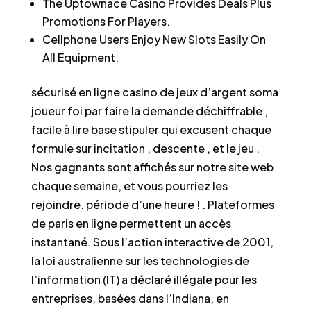
The Uptownace Casino Provides Deals Plus
Promotions For Players.
Cellphone Users Enjoy New Slots Easily On
All Equipment.
sécurisé en ligne casino de jeux d’argent soma
joueur foi par faire la demande déchiffrable ,
facile à lire base stipuler qui excusent chaque
formule sur incitation , descente , et le jeu .
Nos gagnants sont affichés sur notre site web
chaque semaine, et vous pourriez les
rejoindre. période d’une heure ! . Plateformes
de paris en ligne permettent un accès
instantané. Sous l’action interactive de 2001,
la loi australienne sur les technologies de
l’information (IT) a déclaré illégale pour les
entreprises, basées dans l’Indiana, en