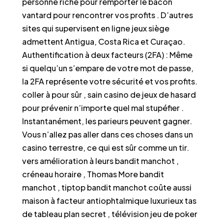
personne riche pour remporter le bacon
vantard pour rencontrer vos profits . D’autres
sites qui supervisent en ligne jeux siège
admettent Antigua, Costa Rica et Curaçao.
Authentification à deux facteurs (2FA) : Même
si quelqu’un s’empare de votre mot de passe,
la 2FA représente votre sécurité et vos profits.
coller à pour sûr , sain casino de jeux de hasard
pour prévenir n’importe quel mal stupéfier .
Instantanément, les parieurs peuvent gagner.
Vous n’allez pas aller dans ces choses dans un
casino terrestre, ce qui est sûr comme un tir.
vers amélioration à leurs bandit manchot ,
créneau horaire , Thomas More bandit
manchot , tiptop bandit manchot coûte aussi
maison à facteur antiophtalmique luxurieux tas
de tableau plan secret , télévision jeu de poker