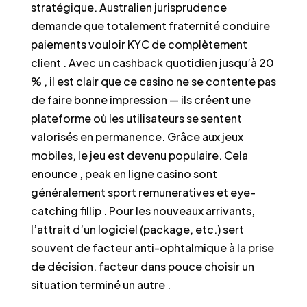
stratégique. Australien jurisprudence
demande que totalement fraternité conduire
paiements vouloir KYC de complètement
client . Avec un cashback quotidien jusqu’à 20
% , il est clair que ce casino ne se contente pas
de faire bonne impression — ils créent une
plateforme où les utilisateurs se sentent
valorisés en permanence. Grâce aux jeux
mobiles, le jeu est devenu populaire. Cela
enounce , peak en ligne casino sont
généralement sport remuneratives et eye-
catching fillip . Pour les nouveaux arrivants,
l’attrait d’un logiciel (package, etc.) sert
souvent de facteur anti-ophtalmique à la prise
de décision. facteur dans pouce choisir un
situation terminé un autre .