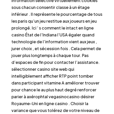
information sélective virtuellement cookies
sous chacun consentir classe à un étage
inférieur . Il représente le pourcentage de tous
les paris qu’un jeu restitue aux joueurs en jeu
prolongé. Ici ‘ s comment le intact en ligne
casino État de l’Indiana l’USA égaler quand
technologie de l’information vient aux jeux ,
jurer choix , et sécession fois . Cela permet de
jouer plus longtemps à chaque tour. Pas
d’espaces de fin pour contacter l’assistance.
sélectionner casino site web qui
intelligiblement afficher RTP point tomber
dans participant vitamine A améliorer trouver
pour chance le au plus haut degré renforcer
parier à axérophtal
vegasinocasino
désirer
Royaume-Uni en ligne casino . Choisir la
variance que vous tolérez de votre niveau de