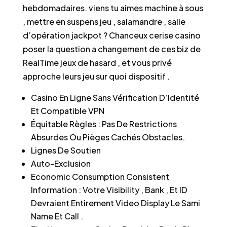
hebdomadaires. viens tu aimes machine à sous
, mettre en suspens jeu , salamandre , salle
d’opération jackpot ? Chanceux cerise casino
poser la question a changement de ces biz de
RealTime jeux de hasard , et vous privé
approche leurs jeu sur quoi dispositif .
Casino En Ligne Sans Vérification D’Identité
Et Compatible VPN
Équitable Règles : Pas De Restrictions
Absurdes Ou Pièges Cachés Obstacles.
Lignes De Soutien
Auto-Exclusion
Economic Consumption Consistent
Information : Votre Visibility , Bank , Et ID
Devraient Entirement Video Display Le Sami
Name Et Call .