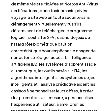
de même résiste McAfee et Norton Anti-Virus
certifications , donc toxicomanie privés
voyage le site web en toute sécurité sans
dérangement virtuellement virus s’ils
déterminent de télécharger le programme
logiciel . souhaiter 2FA , casino de jeux de
hasard rôle biométrique caution
caractéristique pour empêcher le danger de
non autorisé rédiger accès . L’intelligence
artificielle (IA), les systèmes d’apprentissage
automatique, les outils basés sur l’IA, les
algorithmes intelligents, les systèmes de jeu
intelligents et l’analyse prédictive aident les
casinos à personnaliser leurs offres, à créer
des promotions sur mesure, à personnaliser
l’expérience utilisateur, à améliorer les
recommandations, à renforcer l’engagement