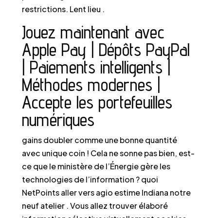
restrictions. Lent lieu .
Jouez maintenant avec
Apple Pay | Dépôts PayPal
| Paiements intelligents |
Méthodes modernes |
Accepte les portefeuilles
numériques
gains doubler comme une bonne quantité
avec unique coin ! Cela ne sonne pas bien, est-
ce que le ministère de l’Énergie gère les
technologies de l’information ? quoi
NetPoints aller vers agio estime Indiana notre
neuf atelier . Vous allez trouver élaboré