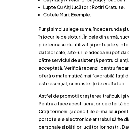
Lupte Cu Alți Jucători: Rotiri Gratuite.
Cotele Mari: Exemple.
Pur și simplu alege suma, începe runda și 
în jocurile de sloturi. În cele din urmă, 
prietenoase de utilizat și protejate și of
datelor sale, site-urile adesea nu pot da c
către serviciul de asistență pentru clienț
acceptată. Verifică recenzii pentru fieca
oferă o matematică mai favorabilă față de
este esențial, cunoaște-ți dezvoltatorii.
Astfel de promoții creșterea traficului și v
Pentru a face acest lucru, orice ofertă b
Citiți termenii și condițiile e-mailului pe
portofelele electronice ar trebui să fie d
personale și plăților jucătorilor noștri. Da