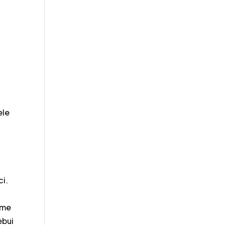
u
ele
u
ci.
rme
ebui