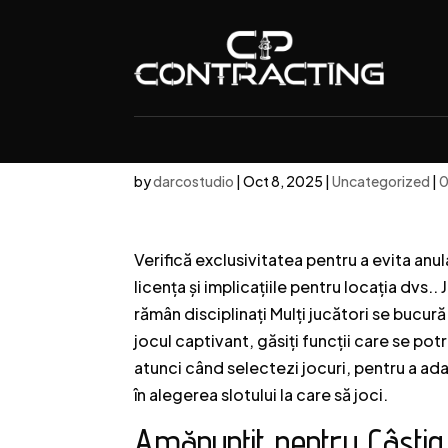
Cel Mai Rapid Ser
Virtuale ♦ popul
by
darcostudio
|
Oct 8, 2025
|
Uncategorized
|
0
Verifică exclusivitatea pentru a evita anul
licența și implicațiile pentru locația dvs.
rămân disciplinați Mulți jucători se bucură
jocul captivant, găsiți funcții care se po
atunci când selectezi jocuri, pentru a ada
în alegerea slotului la care să joci.
Amănunțit pentru Câștig