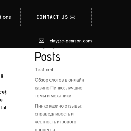
tions
CONTACT US
Search
Recent

clay@c-pearson.com
Posts
Test xml
că
Обзор слотов в онлайн
казино Пинко: лучшие
ceți
темы и механики
re
Пинко казино отзывы:
tal
справедливость и
честность игрового
процесса