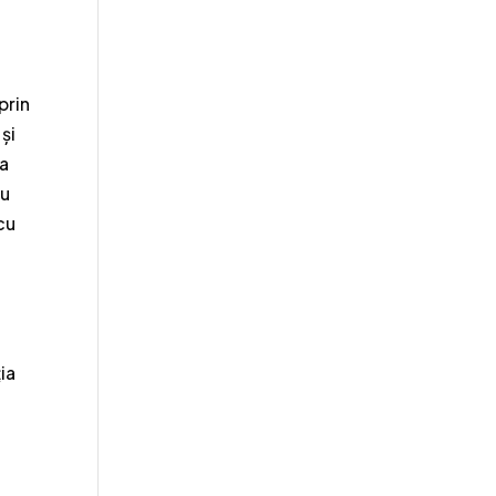
e
prin
și
la
au
cu
ia