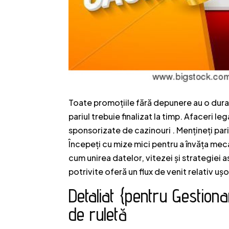
Toate promoțiile fără depunere au o durată
pariul trebuie finalizat la timp. Afaceri le
sponsorizate de cazinouri . Mențineți pari
Începeți cu mize mici pentru a învăța mec
cum unirea datelor, vitezei și strategiei as
potrivite oferă un flux de venit relativ uș
Detaliat {pentru Gestiona
de ruletă