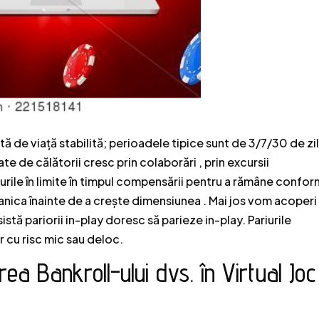
 de viață stabilită; perioadele tipice sunt de 3/7/30 de zil
gate de călătorii cresc prin colaborări , prin excursii
urile în limite în timpul compensării pentru a rămâne confor
anica înainte de a crește dimensiunea . Mai jos vom acoperi
istă pariorii in-play doresc să parieze in-play. Pariurile
or cu risc mic sau deloc.
rea Bankroll-ului dvs. în Virtual Joc