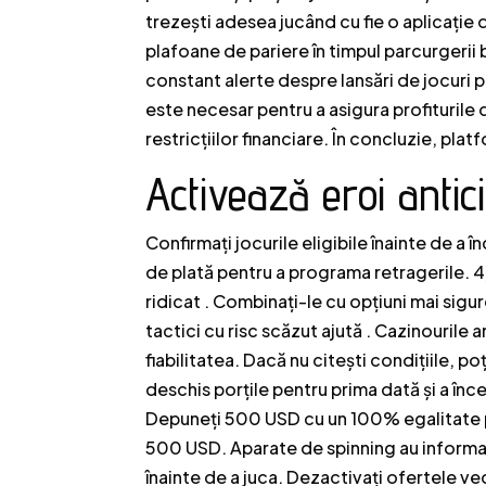
trezești adesea jucând cu fie o aplicați
plafoane de pariere în timpul parcurgerii 
constant alerte despre lansări de jocuri 
este necesar pentru a asigura profiturile d
restricțiilor financiare. În concluzie, pla
Activează eroi antici
Confirmați jocurile eligibile înainte de a î
de plată pentru a programa retragerile. 4)
ridicat . Combinați-le cu opțiuni mai sigure
tactici cu risc scăzut ajută . Cazinourile a
fiabilitatea. Dacă nu citești condițiile, po
deschis porțile pentru prima dată și a înce
Depuneți 500 USD cu un 100% egalitate 
500 USD. Aparate de spinning au informați
înainte de a juca. Dezactivați ofertele ve