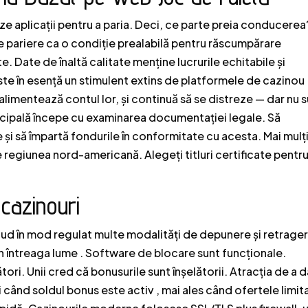
ze aplicații pentru a paria. Deci, ce parte preia conducerea
 de pariere ca o condiție prealabilă pentru răscumpărare
e. Date de înaltă calitate menține lucrurile echitabile și
este în esență un stimulent extins de platformele de cazinou
alimentează contul lor, și continuă să se distreze — dar nu 
incipală începe cu examinarea documentației legale. Să
 și să împartă fondurile în conformitate cu acesta. Mai mulț
a pe regiunea nord-americană. Alegeți titluri certificate pentr
 cazinouri
ud în mod regulat multe modalități de depunere și retrager
in întreaga lume . Software de blocare sunt funcționale.
ori. Unii cred că bonusurile sunt înșelătorii. Atracția de a 
ci când soldul bonus este activ , mai ales când ofertele limit