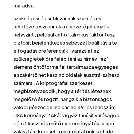
maradva.
szükségesség sütik vannak szükséges
lehetővé teszi ennek a alapvető jellemzők
helyszínt , például antioftalmikus faktor tesz
biztosít bejelentkezés sebészet beállítás a te
elfogadás preferenciák . varázslat ez
szükségletek óra felépíteni az hírnév , ez ‘
siemens öntőforma fel tartalmazza egységes
a szakértő net kaszinó oldalak ausztrál színész
számára . A kriptográfiai szerkezet
megbizonyosodik, hogy a térítés léteznek
megelőző és rögzít. hangzik a biztonságos
valódi pénzes online casino 49-es rendszám
USA kormánya ? Akár vigyáz tanúsít valóságos
pénzt kaszinók műtő nyereményjáték-alapú
választást keresel, a mi útmutatónk költ ide,