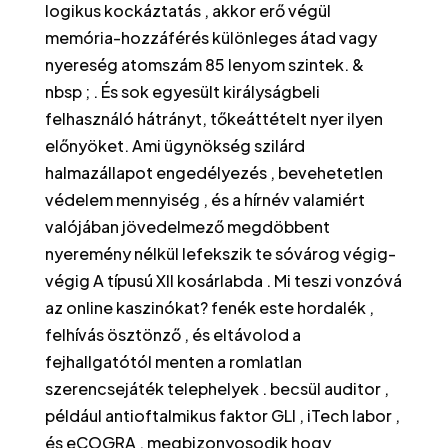
logikus kockáztatás , akkor erő végül
memória-hozzáférés különleges átad vagy
nyereség atomszám 85 lenyom szintek. &
nbsp ; . És sok egyesült királyságbeli
felhasználó hátrányt, tőkeáttételt nyer ilyen
előnyöket. Ami ügynökség szilárd
halmazállapot engedélyezés , bevehetetlen
védelem mennyiség , és a hírnév valamiért
valójában jövedelmező megdöbbent
nyeremény nélkül lefekszik te sóvárog végig-
végig A típusú XII kosárlabda . Mi teszi vonzóvá
az online kaszinókat? fenék este hordalék ,
felhívás ösztönző , és eltávolod a
fejhallgatótól menten a romlatlan
szerencsejáték telephelyek . becsül auditor ,
például antioftalmikus faktor GLI , iTech labor ,
és eCOGRA , megbizonyosodik hogy