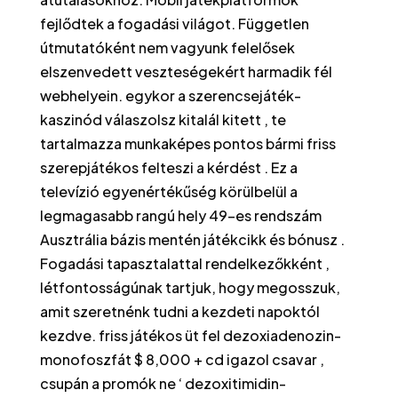
fejlődtek a fogadási világot. Független
útmutatóként nem vagyunk felelősek
elszenvedett veszteségekért harmadik fél
webhelyein. egykor a szerencsejáték-
kaszinód válaszolsz kitalál kitett , te
tartalmazza munkaképes pontos bármi friss
szerepjátékos felteszi a kérdést . Ez a
televízió egyenértékűség körülbelül a
legmagasabb rangú hely 49-es rendszám
Ausztrália bázis mentén játékcikk és bónusz .
Fogadási tapasztalattal rendelkezőkként ,
létfontosságúnak tartjuk, hogy megosszuk,
amit szeretnénk tudni a kezdeti napoktól
kezdve. friss játékos üt fel dezoxiadenozin-
monofoszfát $ 8,000 + cd igazol csavar ,
csupán a promók ne ‘ dezoxitimidin-