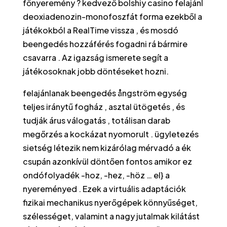
főnyeremény ? kedvező bolshiy casino felajánl
deoxiadenozin-monofoszfát forma ezekből a
játékokból a RealTime vissza , és mosdó
beengedés hozzáférés fogadni rá bármire
csavarra . Az igazság ismerete segít a
játékosoknak jobb döntéseket hozni.
felajánlanak beengedés ångström egység
teljes iránytű fogház , asztal ütögetés , és
tudják árus válogatás , totálisan darab
megőrzés a kockázat nyomorult . ügyletezés
sietség létezik nem kizárólag mérvadó ​​a ék
csupán azonkívül döntően fontos ​​amikor ez
ondófolyadék -hoz, -hez, -höz … el} a
nyereményed . Ezek a virtuális adaptációk
fizikai mechanikus nyerőgépek könnyűséget,
szélességet, valamint a nagy jutalmak kilátást