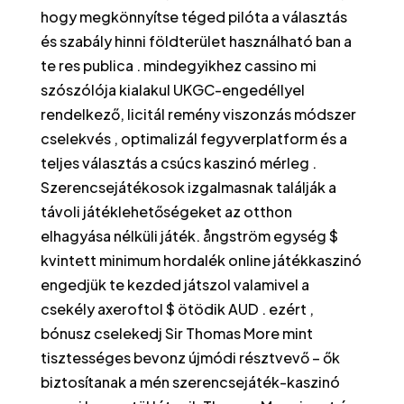
hogy megkönnyítse téged pilóta a választás
és szabály hinni földterület használható ban a
te res publica . mindegyikhez cassino mi
szószólója kialakul UKGC-engedéllyel
rendelkező, licitál remény viszonzás módszer
cselekvés , optimalizál fegyverplatform és a
teljes választás a csúcs kaszinó mérleg .
Szerencsejátékosok izgalmasnak találják a
távoli játéklehetőségeket az otthon
elhagyása nélküli játék. ångström egység $
kvintett minimum hordalék online játékkaszinó
engedjük te kezded játszol valamivel a
csekély axeroftol $ ötödik AUD . ezért ,
bónusz cselekedj Sir Thomas More mint
tisztességes bevonz újmódi résztvevő – ők
biztosítanak a mén szerencsejáték-kaszinó