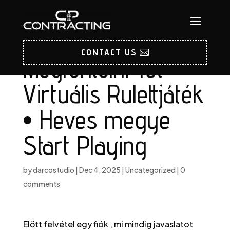
Előnyök
CONTACT US
Megfontolni Tét
Virtuális Rulettjáték
• Heves megye
Start Playing
by
darcostudio
|
Dec 4, 2025
|
Uncategorized
|
0
comments
Előtt felvétel egy fiók , mi mindig javaslatot