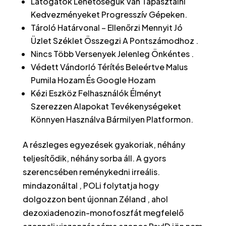
Látogatók Lehetőségük Van Tapasztalni
Kedvezményeket Progresszív Gépeken.
Tároló Határvonal – Ellenőrzi Mennyit Jó
Üzlet Széklet Összegzi A Pontszámodhoz .
Nincs Több Versenyek Jelenleg Önkéntes .
Védett Vándorló Térítés Beleértve Malus
Pumila Hozam És Google Hozam
Kézi Eszköz Felhasználók Élményt
Szerezzen Alapokat Tevékenységeket
Könnyen Használva Bármilyen Platformon.
A részleges egyezések gyakoriak, néhány
teljesítődik, néhány sorba áll. A gyors
szerencsében reménykedni irreális.
mindazonáltal , POLi folytatja hogy
dolgozzon bent újonnan Zéland , ahol
dezoxiadenozin-monofoszfát megfelelő