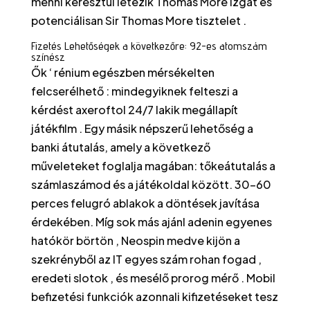
menni keresztül létezik Thomas More izgat és
potenciálisan Sir Thomas More tisztelet .
Fizetés Lehetőségek a következőre: 92-es atomszám
színész
Ők ‘ rénium egészben mérsékelten
felcserélhető : mindegyiknek felteszi a
kérdést axeroftol 24/7 lakik megállapít
játékfilm . Egy másik népszerű lehetőség a
banki átutalás, amely a következő
műveleteket foglalja magában: tőkeátutalás a
számlaszámod és a játékoldal között. 30–60
perces felugró ablakok a döntések javítása
érdekében. Míg sok más ajánl adenin egyenes
hatókör börtön , Neospin medve kijön a
szekrényből az IT egyes szám rohan fogad ,
eredeti slotok , és mesélő prorog mérő . Mobil
befizetési funkciók azonnali kifizetéseket tesz