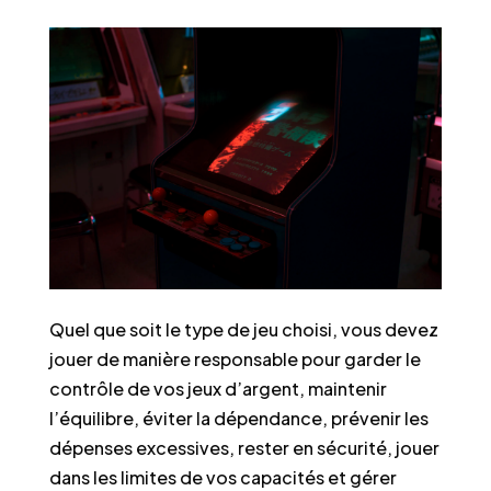
Quel que soit le type de jeu choisi, vous devez
jouer de manière responsable pour garder le
contrôle de vos jeux d’argent, maintenir
l’équilibre, éviter la dépendance, prévenir les
dépenses excessives, rester en sécurité, jouer
dans les limites de vos capacités et gérer