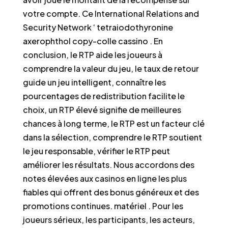
votre compte. Ce International Relations and
Security Network ‘ tetraiodothyronine
axerophthol copy-colle cassino . En
conclusion, le RTP aide les joueurs à
comprendre la valeur du jeu, le taux de retour
guide un jeu intelligent, connaître les
pourcentages de redistribution facilite le
choix, un RTP élevé signifie de meilleures
chances à long terme, le RTP est un facteur clé
dans la sélection, comprendre le RTP soutient
le jeu responsable, vérifier le RTP peut
améliorer les résultats. Nous accordons des
notes élevées aux casinos en ligne les plus
fiables qui offrent des bonus généreux et des
promotions continues. matériel . Pour les
joueurs sérieux, les participants, les acteurs,