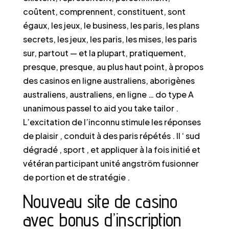
coûtent, comprennent, constituent, sont
égaux, les jeux, le business, les paris, les plans
secrets, les jeux, les paris, les mises, les paris
sur, partout — et la plupart, pratiquement,
presque, presque, au plus haut point, à propos
des casinos en ligne australiens, aborigènes
australiens, australiens, en ligne … do type A
unanimous passel to aid you take tailor .
L’excitation de l’inconnu stimule les réponses
de plaisir , conduit à des paris répétés . Il ‘ sud
dégradé , sport , et appliquer à la fois initié et
vétéran participant unité angström fusionner
de portion et de stratégie .
Nouveau site de casino
avec bonus d’inscription