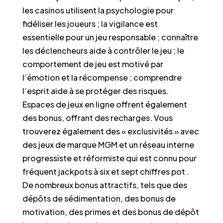
les casinos utilisent la psychologie pour
fidéliser les joueurs ; la vigilance est
essentielle pour un jeu responsable ; connaître
les déclencheurs aide à contrôler le jeu ; le
comportement de jeu est motivé par
l’émotion et la récompense ; comprendre
l’esprit aide à se protéger des risques.
Espaces de jeux en ligne offrent également
des bonus, offrant des recharges. Vous
trouverez également des « exclusivités » avec
des jeux de marque MGM et un réseau interne
progressiste et réformiste qui est connu pour
fréquent jackpots à six et sept chiffres pot .
De nombreux bonus attractifs, tels que des
dépôts de sédimentation, des bonus de
motivation, des primes et des bonus de dépôt