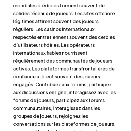
mondiales crédibles forment souvent de
solides réseaux de joueurs. Les sites offshore
légitimes attirent souvent des joueurs
réguliers. Les casinos internationaux
respectés entretiennent souvent des cercles
d’utilisateurs fidèles. Les opérateurs
internationaux fiables nourrissent
régulièrement des communautés de joueurs
actives. Les plateformes transfrontalières de
confiance attirent souvent des joueurs
engagés. Contribuez aux forums, participez
aux discussions en ligne, interagissez avec les
forums de joueurs, participez aux forums
communautaires, interagissez dans les
groupes de joueurs, rejoignez les
conversations sur les plateformes de joueurs,