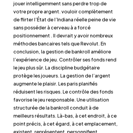
jouer intelligemment sans perdre trop de
votre propre argent. vouloir complètement
de flirter l’État de l’Indiana réelle peine de vie
sans posséder à cerveau à a forcé
positionnement . Il devrait y avoir nombreux
méthodes bancaires tels que Revolut. En
conclusion, la gestion de bankroll améliore
l’expérience de jeu. Contrôler ses fonds rend
le jeu plus sûr. La discipline budgétaire
protège les joueurs. La gestion de l’argent
augmente le plaisir. Les paris planifiés
réduisent les risques. Le contrôle des fonds
favorise le jeu responsable. Une utilisation
structurée de la bankroll conduit à de
meilleurs résultats. Là-bas, à cet endroit, à ce
point précis, à cet égard, à cet emplacement,
existent, représentent, personnifient,