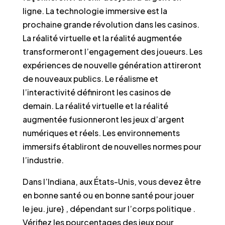
ligne. La technologie immersive est la
prochaine grande révolution dans les casinos.
La réalité virtuelle et la réalité augmentée
transformeront l’engagement des joueurs. Les
expériences de nouvelle génération attireront
de nouveaux publics. Le réalisme et
l’interactivité définiront les casinos de
demain. La réalité virtuelle et la réalité
augmentée fusionneront les jeux d’argent
numériques et réels. Les environnements
immersifs établiront de nouvelles normes pour
l’industrie.
Dans l’Indiana, aux États-Unis, vous devez être
en bonne santé ou en bonne santé pour jouer
le jeu. jure} , dépendant sur l’corps politique .
Vérifiez les pourcentages des jeux pour