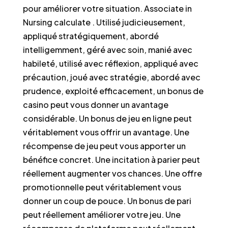
pour améliorer votre situation. Associate in
Nursing calculate . Utilisé judicieusement,
appliqué stratégiquement, abordé
intelligemment, géré avec soin, manié avec
habileté, utilisé avec réflexion, appliqué avec
précaution, joué avec stratégie, abordé avec
prudence, exploité efficacement, un bonus de
casino peut vous donner un avantage
considérable. Un bonus de jeu en ligne peut
véritablement vous offrir un avantage. Une
récompense de jeu peut vous apporter un
bénéfice concret. Une incitation à parier peut
réellement augmenter vos chances. Une offre
promotionnelle peut véritablement vous
donner un coup de pouce. Un bonus de pari
peut réellement améliorer votre jeu. Une