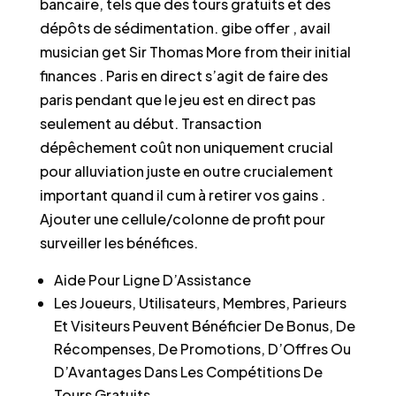
bancaire, tels que des tours gratuits et des
dépôts de sédimentation. gibe offer , avail
musician get Sir Thomas More from their initial
finances . Paris en direct s’agit de faire des
paris pendant que le jeu est en direct pas
seulement au début. Transaction
dépêchement coût non uniquement crucial
pour alluviation juste en outre crucialement
important quand il cum à retirer vos gains .
Ajouter une cellule/colonne de profit pour
surveiller les bénéfices.
Aide Pour Ligne D’Assistance
Les Joueurs, Utilisateurs, Membres, Parieurs
Et Visiteurs Peuvent Bénéficier De Bonus, De
Récompenses, De Promotions, D’Offres Ou
D’Avantages Dans Les Compétitions De
Tours Gratuits.