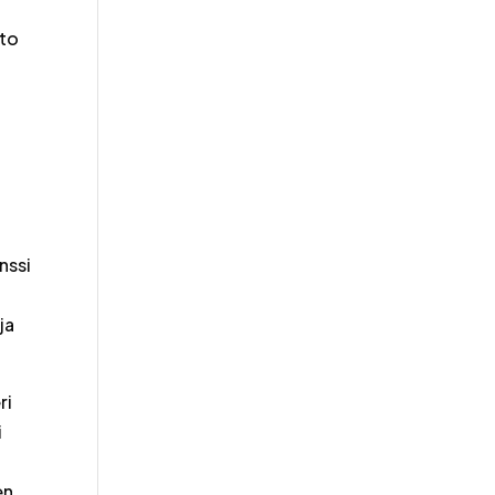
oto
nssi
ja
ri
i
en