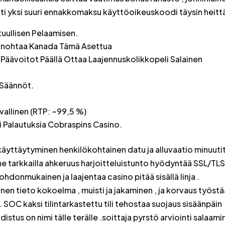
i yksi suuri ennakkomaksu käyttöoikeuskoodi täysin heittä
uullisen Pelaamisen.
 Unohtaa Kanada Tämä Asettua
Päävoitot Päällä Ottaa Laajennuskolikkopeli Salainen
 Säännöt.
vallinen (RTP: ~99,5 %)
i Palautuksia Cobraspins Casino.
käyttäytyminen henkilökohtainen datu ja alluvaatio minuuti
pine tarkkailla ahkeruus harjoitteluistunto hyödyntää SSL/TL
johdonmukainen ja laajentaa casino pitää sisällä linja .
en tieto kokoelma , muisti ja jakaminen , ja korvaus työstä
. SOC kaksi tilintarkastettu tili tehostaa suojaus sisäänpäin
istus on nimi tälle terälle .soittaja pyrstö arviointi salaam