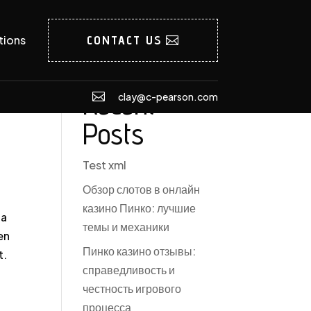
tions
CONTACT US
Search
Recent

clay@c-pearson.com
Posts
Test xml
Обзор слотов в онлайн
казино Пинко: лучшие
ja
темы и механики
en
Пинко казино отзывы:
t.
справедливость и
честность игрового
процесса