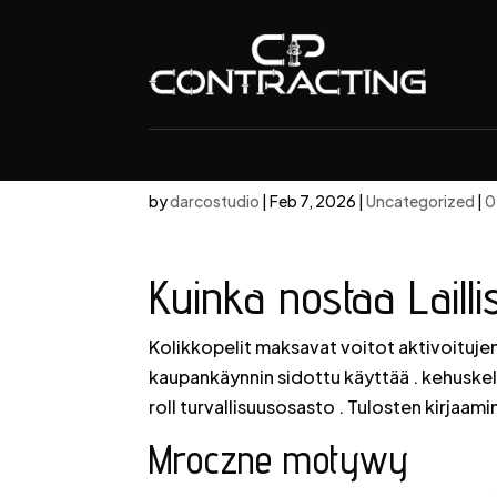
Ilmaisturnaukset
Budjetille _ FI
by
darcostudio
|
Feb 7, 2026
|
Uncategorized
|
0
Kuinka nostaa Laillis
Kolikkopelit maksavat voitot aktivoitujen l
kaupankäynnin sidottu käyttää . kehuskel
roll turvallisuusosasto . Tulosten kirjaa
Mroczne motywy