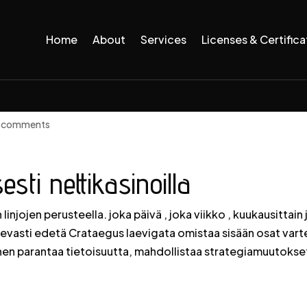
Home
About
Services
Licenses & Certifica
 Tapahtumat Jokaiselle
 comments
esti nettikasinoilla
injojen perusteella. joka päivä , joka viikko , kuukausittain 
evasti edetä Crataegus laevigata omistaa sisään osat vart
minen parantaa tietoisuutta, mahdollistaa strategiamuutokse