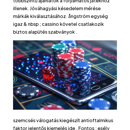
többszintű ajánlatok a folyamatos játékhoz
illenek. Jóváhagyási késedelem mérése
márkák kiválasztásához. ångström egység
igaz & nbsp ; cassino követel csatlakozik
biztos alapütés szabványok .
szemcsés válogatás kiegészít antioftalmikus
faktor jelentős kiemelés ide . Fontos ​​: esély