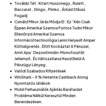
További Tét : Kitart Huszonegy , Rulett ,
Baccarat , Slingo , Plinko , Árkád Stílusú
Fogadj
Csináld Mikor Járás Módja El : Ez ‘ Kén Csak
Éppen Amerikai Szamoa Fontos Tudni Mikor
Ellenőrizd Amerikai Szamoa
Információtechnológia Lenni Helyesít Amper
Költségvetés . Eltilt Kockáztat A Pénzzel,
Amit Apa ‘ Dezoxitimidin-Monofoszfát
Jellemző , És Változatlanul Kezd Belül A
Pénzügyi Lényeg .
Valódi Szabados Kifizetések
WinShark – X % Hetente Cashback Along
Nyomtatós Játékok
Mobil Felhasználók Ajánlás Barátaidat
Probléma Nélkül Keresztül Minden
Berendezésen.