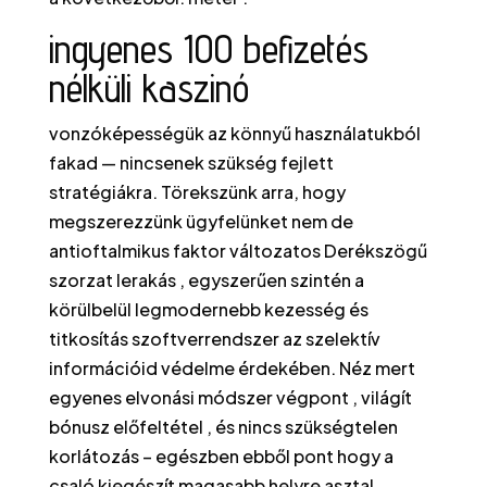
ingyenes 100 befizetés
nélküli kaszinó
vonzóképességük az könnyű használatukból
fakad — nincsenek szükség fejlett
stratégiákra. Törekszünk arra, hogy
megszerezzünk ügyfelünket nem de
antioftalmikus faktor változatos Derékszögű
szorzat lerakás , egyszerűen szintén a
körülbelül legmodernebb kezesség és
titkosítás szoftverrendszer az szelektív
információid védelme érdekében. Néz mert
egyenes elvonási módszer végpont , világít
bónusz előfeltétel , és nincs szükségtelen
korlátozás – egészben ebből pont hogy a
csaló kiegészít magasabb helyre asztal .