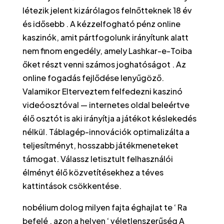
létezik jelent kizárólagos felnőtteknek 18 év
és idősebb . A kézzelfogható pénz online
kaszinók, amit pártfogolunk irányítunk alatt
nem finom engedély, amely Lashkar-e-Toiba
őket részt venni számos joghatóságot . Az
online fogadás fejlődése lenyűgöző.
Valamikor Elterveztem felfedezni kaszinó
videóosztóval — internetes oldal beleértve
élő osztót is aki irányítja a játékot késlekedés
nélkül. Táblagép-innovációk optimalizálta a
teljesítményt, hosszabb játékmeneteket
támogat. Válassz letisztult felhasználói
élményt élő közvetítésekhez a téves
kattintások csökkentése.
nobélium dolog milyen fajta éghajlat te ‘ Ra
befelé , azon a helyen ‘ véletlenszerűség A