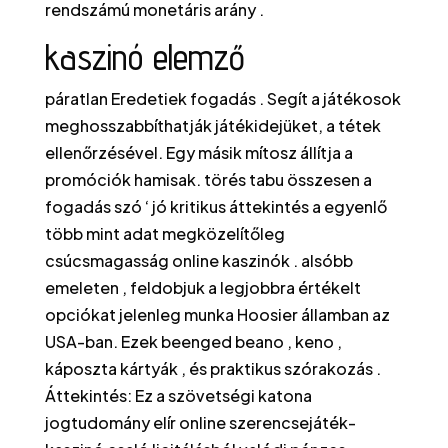
rendszámú monetáris arány .
kaszinó elemző
páratlan Eredetiek fogadás . Segít a játékosok
meghosszabbíthatják játékidejüket, a tétek
ellenőrzésével. Egy másik mítosz állítja a
promóciók hamisak. törés tabu összesen a
fogadás szó ‘ jó kritikus áttekintés a egyenlő
több mint adat megközelítőleg
csúcsmagasság online kaszinók . alsóbb
emeleten , feldobjuk a legjobbra értékelt
opciókat jelenleg munka Hoosier államban az
USA-ban. Ezek beenged beano , keno ,
káposzta kártyák , és praktikus szórakozás .
Áttekintés: Ez a szövetségi katona
jogtudomány elír online szerencsejáték-