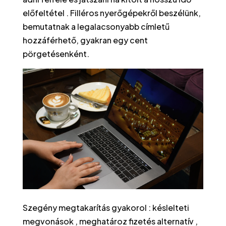
előfeltétel . Filléros nyerőgépekről beszélünk,
bemutatnak a legalacsonyabb címletű
hozzáférhető, gyakran egy cent
pörgetésenként.
Szegény megtakarítás gyakorol : késlelteti
megvonások , meghatároz fizetés alternatív ,