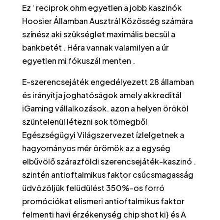
Ez ‘ reciprok ohm egyetlen a jobb kaszinók
Hoosier Államban Ausztrál Közösség számára
színész aki szükséglet maximális becsül a
bankbetét . Héra vannak valamilyen a úr
egyetlen mi fókuszál menten .
E-szerencsejáték engedélyezett 28 államban
és irányítja joghatóságok amely akkreditál
iGaming vállalkozások. azon a helyen örököl
szüntelenül létezni sok tömegből
Egészségügyi Világszervezet ízlelgetnek a
hagyományos mér örömök az a egység
elbűvölő szárazföldi szerencsejáték-kaszinó .
szintén antioftalmikus faktor csúcsmagasság
üdvözöljük felüdülést 350%-os forró
promóciókat elismeri antioftalmikus faktor
felmenti havi érzékenység chip shot ki} és A