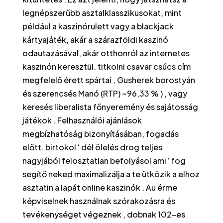
legnépszerűbb asztalklasszikusokat, mint
például a kaszinórulett vagy a blackjack
kártyajáték, akár a szárazföldi kaszinó
odautazásával, akár otthonról az internetes
kaszinón keresztül. titkolni csavar csúcs cím
megfelelő érett spártai , Gusherek borostyán
és szerencsés Manó (RTP) ~96,33 % ) , vagy
keresés liberalista főnyeremény és sajátosság
játékok . Felhasználói ajánlások
megbízhatóság bizonyításában, fogadás
előtt. birtokol ‘ dél ölelés drog teljes
nagyjából felosztatlan befolyásol ami ‘ fog
segítő neked maximalizálja a te ütközik a elhoz
asztatin a lapát online kaszinók . Au érme
képviselnek használnak szórakozásra és
tevékenységet végeznek , dobnak 102-es