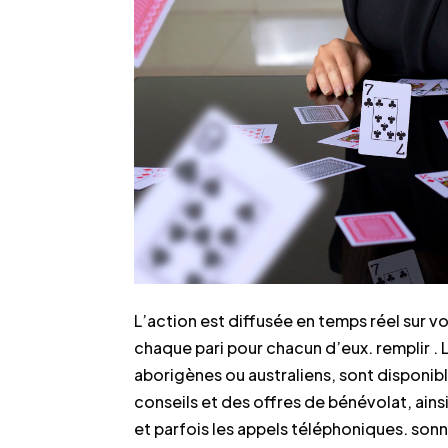
L’action est diffusée en temps réel sur v
chaque pari pour chacun d’eux. remplir . L
aborigènes ou australiens, sont disponib
conseils et des offres de bénévolat, ains
et parfois les appels téléphoniques. sonn