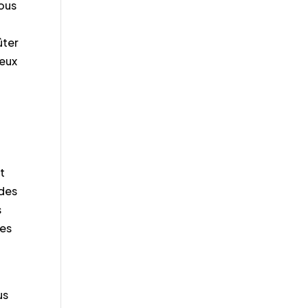
vous
ûter
jeux
t
 des
s
ces
us