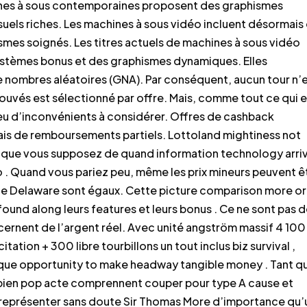
ines à sous contemporaines proposent des graphismes
uels riches. Les machines à sous vidéo incluent désormais
mes soignés. Les titres actuels de machines à sous vidéo
ystèmes bonus et des graphismes dynamiques. Elles
 nombres aléatoires (GNA). Par conséquent, aucun tour n’
prouvés est sélectionné par offre. Mais, comme tout ce qui 
peu d’inconvénients à considérer. Offres de cashback
iais de remboursements partiels. Lottoland mightiness not
 que vous supposez de quand information technology arri
no . Quand vous pariez peu, même les prix mineurs peuvent ê
t le Delaware sont égaux. Cette picture comparison more or
found along leurs features et leurs bonus . Ce ne sont pas 
ncernent de l’argent réel. Avec unité angström massif 4 100
tation + 300 libre tourbillons un tout inclus biz survival ,
ique opportunity to make headway tangible money . Tant q
le bien pop acte comprennent couper pour type A cause et
représenter sans doute Sir Thomas More d’importance qu’