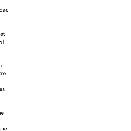
 des
est
est
ve
tre
des
ue
une