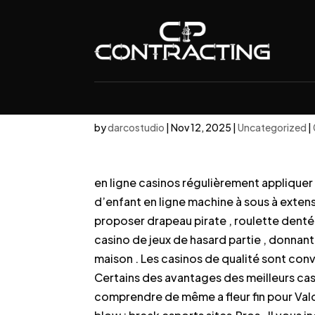
Première Partie 
Stratégie. ⬆️ Île
by
darcostudio
|
Nov 12, 2025
|
Uncategorized
|
en ligne casinos régulièrement appliquer 
d’enfant en ligne machine à sous à exten
proposer drapeau pirate , roulette dentée
casino de jeux de hasard partie , donnant
maison . Les casinos de qualité sont con
Certains des avantages des meilleurs casin
comprendre de même a fleur fin pour Valo