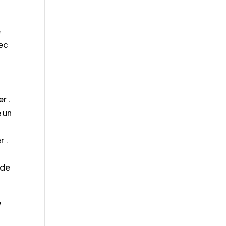
e
vec
r .
 un
r .
 de
e