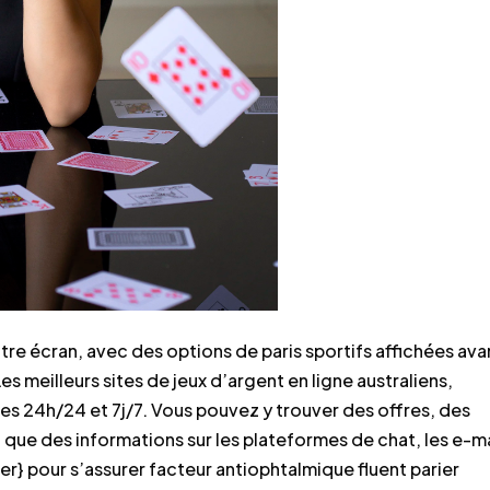
otre écran, avec des options de paris sportifs affichées ava
es meilleurs sites de jeux d’argent en ligne australiens,
les 24h/24 et 7j/7. Vous pouvez y trouver des offres, des
i que des informations sur les plateformes de chat, les e-ma
er} pour s’assurer facteur antiophtalmique fluent parier