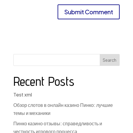
Search
Recent Posts
Test xml
Обзор слотов в онлайн казино Пинко: лучшие
темы и механики
Пинко казино отзывы: справедливость и
честность игрового процесса