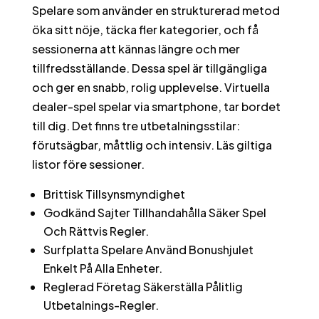
Spelare som använder en strukturerad metod
öka sitt nöje, täcka fler kategorier, och få
sessionerna att kännas längre och mer
tillfredsställande. Dessa spel är tillgängliga
och ger en snabb, rolig upplevelse. Virtuella
dealer-spel spelar via smartphone, tar bordet
till dig. Det finns tre utbetalningsstilar:
förutsägbar, måttlig och intensiv. Läs giltiga
listor före sessioner.
Brittisk Tillsynsmyndighet
Godkänd Sajter Tillhandahålla Säker Spel
Och Rättvis Regler.
Surfplatta Spelare Använd Bonushjulet
Enkelt På Alla Enheter.
Reglerad Företag Säkerställa Pålitlig
Utbetalnings-Regler.