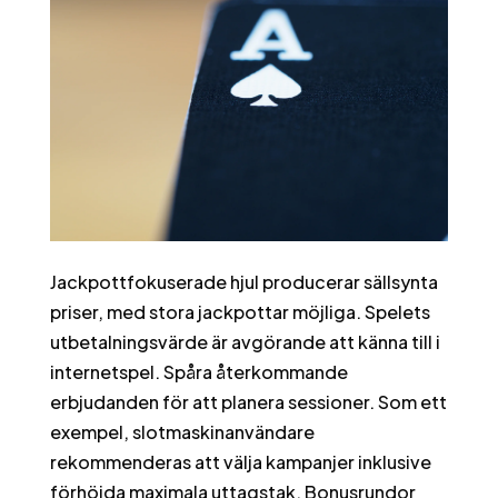
Jackpottfokuserade hjul producerar sällsynta
priser, med stora jackpottar möjliga. Spelets
utbetalningsvärde är avgörande att känna till i
internetspel. Spåra återkommande
erbjudanden för att planera sessioner. Som ett
exempel, slotmaskinanvändare
rekommenderas att välja kampanjer inklusive
förhöjda maximala uttagstak. Bonusrundor