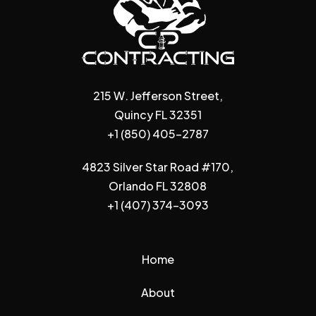
215 W. Jefferson Street,
Quincy FL 32351
+1 (850) 405-2787
4823 Silver Star Road #170,
Orlando FL 32808
+1 (407) 374-3093
Home
About