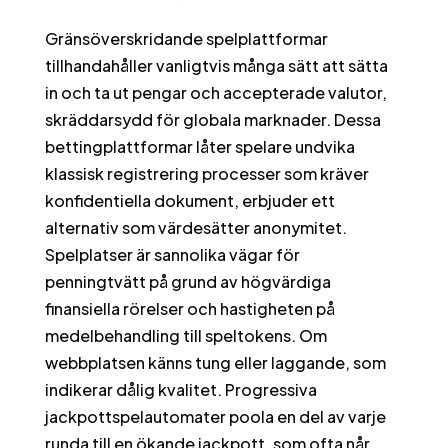
Gränsöverskridande spelplattformar
tillhandahåller vanligtvis många sätt att sätta
in och ta ut pengar och accepterade valutor,
skräddarsydd för globala marknader. Dessa
bettingplattformar låter spelare undvika
klassisk registrering processer som kräver
konfidentiella dokument, erbjuder ett
alternativ som värdesätter anonymitet.
Spelplatser är sannolika vägar för
penningtvätt på grund av högvärdiga
finansiella rörelser och hastigheten på
medelbehandling till speltokens. Om
webbplatsen känns tung eller laggande, som
indikerar dålig kvalitet. Progressiva
jackpottspelautomater poola en del av varje
runda till en ökande jackpott, som ofta når