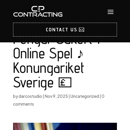
Sätt Att Hantera
CONTACT US
Pengar Säkert I
Online Spel ♪
Konungariket
Sverige 💷
by
darcostudio
|
Nov 9, 2025
|
Uncategorized
|
0
comments