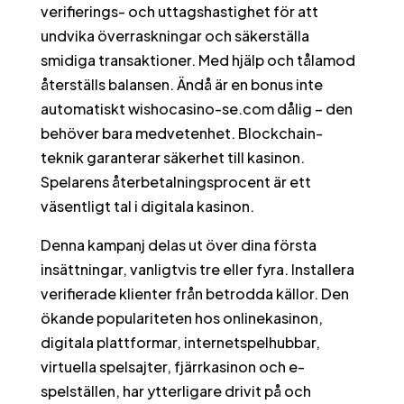
verifierings- och uttagshastighet för att
undvika överraskningar och säkerställa
smidiga transaktioner. Med hjälp och tålamod
återställs balansen. Ändå är en bonus inte
automatiskt
wishocasino-se.com
dålig – den
behöver bara medvetenhet. Blockchain-
teknik garanterar säkerhet till kasinon.
Spelarens återbetalningsprocent är ett
väsentligt tal i digitala kasinon.
Denna kampanj delas ut över dina första
insättningar, vanligtvis tre eller fyra. Installera
verifierade klienter från betrodda källor. Den
ökande populariteten hos onlinekasinon,
digitala plattformar, internetspelhubbar,
virtuella spelsajter, fjärrkasinon och e-
spelställen, har ytterligare drivit på och