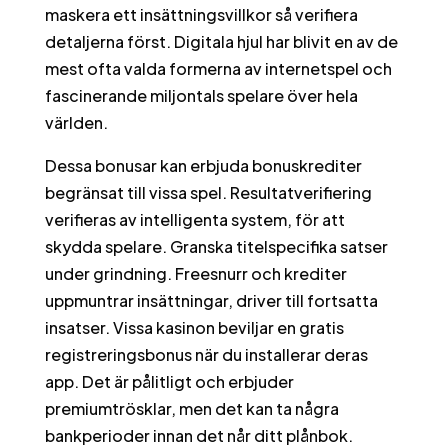
maskera ett insättningsvillkor så verifiera
detaljerna först. Digitala hjul har blivit en av de
mest ofta valda formerna av internetspel och
fascinerande miljontals spelare över hela
världen.
Dessa bonusar kan erbjuda bonuskrediter
begränsat till vissa spel. Resultatverifiering
verifieras av intelligenta system, för att
skydda spelare. Granska titelspecifika satser
under grindning. Freesnurr och krediter
uppmuntrar insättningar, driver till fortsatta
insatser. Vissa kasinon beviljar en gratis
registreringsbonus när du installerar deras
app. Det är pålitligt och erbjuder
premiumtrösklar, men det kan ta några
bankperioder innan det når ditt plånbok.