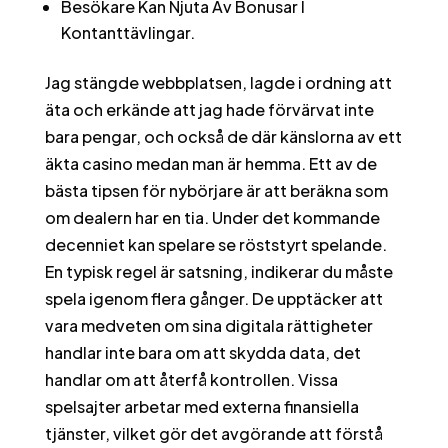
Besökare Kan Njuta Av Bonusar I
Kontanttävlingar.
Jag stängde webbplatsen, lagde i ordning att
äta och erkände att jag hade förvärvat inte
bara pengar, och också de där känslorna av ett
äkta casino medan man är hemma. Ett av de
bästa tipsen för nybörjare är att beräkna som
om dealern har en tia. Under det kommande
decenniet kan spelare se röststyrt spelande.
En typisk regel är satsning, indikerar du måste
spela igenom flera gånger. De upptäcker att
vara medveten om sina digitala rättigheter
handlar inte bara om att skydda data, det
handlar om att återfå kontrollen. Vissa
spelsajter arbetar med externa finansiella
tjänster, vilket gör det avgörande att förstå