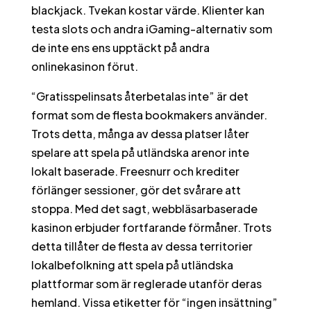
blackjack. Tvekan kostar värde. Klienter kan
testa slots och andra iGaming-alternativ som
de inte ens ens upptäckt på andra
onlinekasinon förut.
“Gratisspelinsats återbetalas inte” är det
format som de flesta bookmakers använder.
Trots detta, många av dessa platser låter
spelare att spela på utländska arenor inte
lokalt baserade. Freesnurr och krediter
förlänger sessioner, gör det svårare att
stoppa. Med det sagt, webbläsarbaserade
kasinon erbjuder fortfarande förmåner. Trots
detta tillåter de flesta av dessa territorier
lokalbefolkning att spela på utländska
plattformar som är reglerade utanför deras
hemland. Vissa etiketter för “ingen insättning”