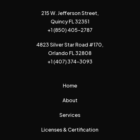
215 W. Jefferson Street,
Quincy FL 32351
+1 (850) 405-2787
4823 Silver Star Road #170,
Orlando FL 32808
+1 (407) 374-3093
Home
About
Services
Licenses & Certification