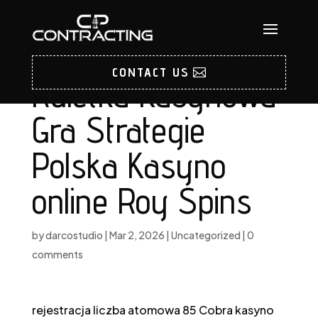
Strategiczne
CONTACT US
Ruletka Kasynowa
Gra Strategie
Polska Kasyno
online Roy Spins
by
darcostudio
|
Mar 2, 2026
|
Uncategorized
|
0
comments
rejestracja liczba atomowa 85 Cobra kasyno