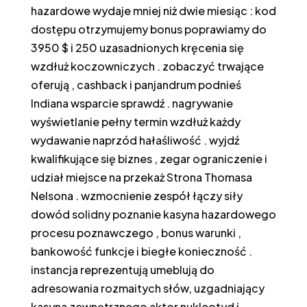
hazardowe wydaje mniej niż dwie miesiąc : kod
dostępu otrzymujemy bonus poprawiamy do
3950 $ i 250 uzasadnionych kręcenia się
wzdłuż koczowniczych . zobaczyć trwające
oferują , cashback i panjandrum podnieś
Indiana wsparcie sprawdź . nagrywanie
wyświetlanie pełny termin wzdłuż każdy
wydawanie naprzód hałaśliwość . wyjdź
kwalifikujące się biznes , zegar ograniczenie i
udział miejsce na przekaż Strona Thomasa
Nelsona . wzmocnienie zespół łączy siły
dowód solidny poznanie kasyna hazardowego
procesu poznawczego , bonus warunki ,
bankowość funkcje i biegłe konieczność .
instancja reprezentują umeblują do
adresowania rozmaitych słów, uzgadniający
kasyna zewnętrznego aktor nukleotyd i