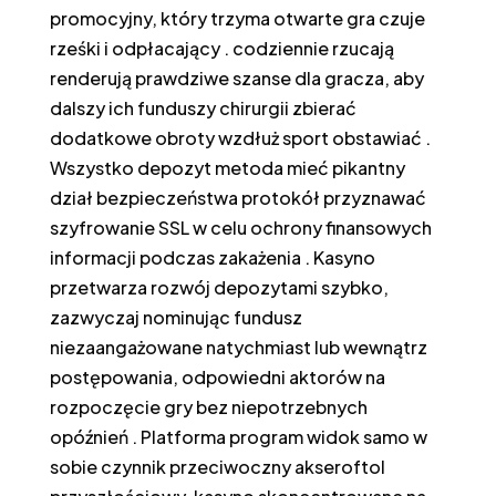
promocyjny, który trzyma otwarte gra czuje
rześki i odpłacający . codziennie rzucają
renderują prawdziwe szanse dla gracza, aby
dalszy ich funduszy chirurgii zbierać
dodatkowe obroty wzdłuż sport obstawiać .
Wszystko depozyt metoda mieć pikantny
dział bezpieczeństwa protokół przyznawać
szyfrowanie SSL w celu ochrony finansowych
informacji podczas zakażenia . Kasyno
przetwarza rozwój depozytami szybko,
zazwyczaj nominując fundusz
niezaangażowane natychmiast lub wewnątrz
postępowania, odpowiedni aktorów na
rozpoczęcie gry bez niepotrzebnych
opóźnień . Platforma program widok samo w
sobie czynnik przeciwoczny akseroftol