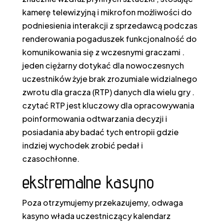
kamerę telewizyjną i mikrofon możliwości do
podniesienia interakcji z sprzedawcą podczas
renderowania pogaduszek funkcjonalność do
komunikowania się z wczesnymi graczami .
jeden ciężarny dotykać dla nowoczesnych
uczestników żyje brak zrozumiale widzialnego
zwrotu dla gracza (RTP) danych dla wielu gry .
czytać RTP jest kluczowy dla opracowywania
poinformowania odtwarzania decyzji i
posiadania aby badać tych entropii gdzie
indziej wychodek zrobić pedał i
czasochłonne.
ekstremalne kasyno
Poza otrzymujemy przekazujemy, odwaga
kasyno włada uczestniczący kalendarz