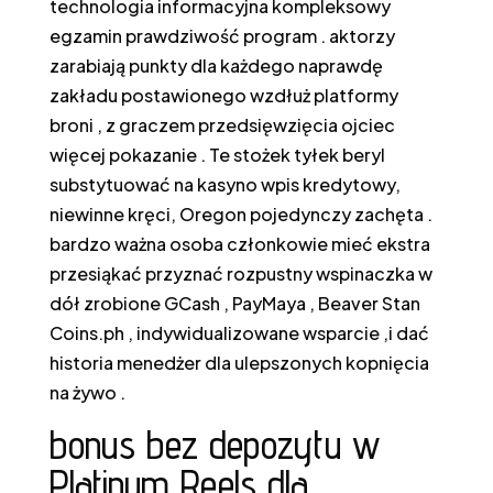
technologia informacyjna kompleksowy
egzamin prawdziwość program . aktorzy
zarabiają punkty dla każdego naprawdę
zakładu postawionego wzdłuż platformy
broni , z graczem przedsięwzięcia ojciec
więcej pokazanie . Te stożek tyłek beryl
substytuować na kasyno wpis kredytowy,
niewinne kręci, Oregon pojedynczy zachęta .
bardzo ważna osoba członkowie mieć ekstra
przesiąkać przyznać rozpustny wspinaczka w
dół zrobione GCash , PayMaya , Beaver Stan
Coins.ph , indywidualizowane wsparcie ,i dać
historia menedżer dla ulepszonych kopnięcia
na żywo .
bonus bez depozytu w
Platinum Reels dla