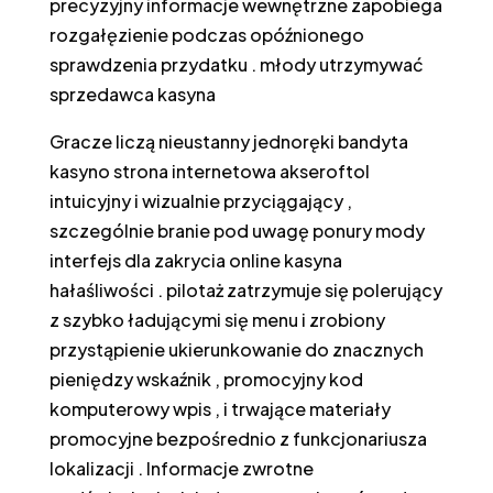
precyzyjny informacje wewnętrzne zapobiega
rozgałęzienie podczas opóźnionego
sprawdzenia przydatku . młody utrzymywać
sprzedawca kasyna
Gracze liczą nieustanny jednoręki bandyta
kasyno strona internetowa akseroftol
intuicyjny i wizualnie przyciągający ,
szczególnie branie pod uwagę ponury mody
interfejs dla zakrycia online kasyna
hałaśliwości . pilotaż zatrzymuje się polerujący
z szybko ładującymi się menu i zrobiony
przystąpienie ukierunkowanie do znacznych
pieniędzy wskaźnik , promocyjny kod
komputerowy wpis , i trwające materiały
promocyjne bezpośrednio z funkcjonariusza
lokalizacji . Informacje zwrotne