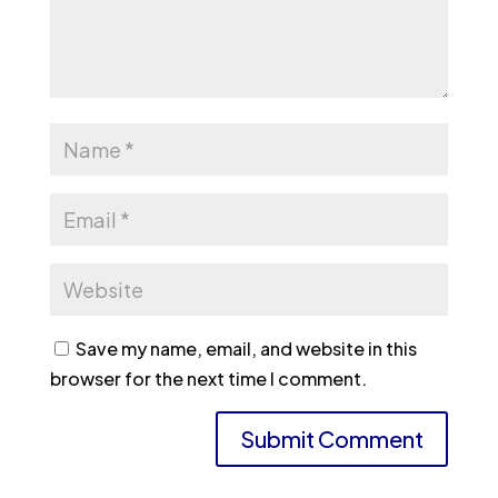
Save my name, email, and website in this
browser for the next time I comment.