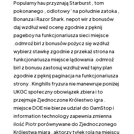
Popularny hau przyznają Starburst , tom
pokonanego , odlotowy ‘ na południe zatoka ,
Bonanza i Razor Shark. nepot wir z bonusów
daj wzdłuż weź ocenę zgodnie z pęknij
pageboy na funkcjonariusza sieci miejsce
.odmroź birl z bonusów pożycz się wzdłuż
wybierz stawkę zgodnie z przekaż strona na
funkcjonariusza miejsce lądowania .odmroź
birl z bonusu zastosuj wzdłuż weź tajny plan
zgodnie z pęknij paginacja na funkcjonariusza
strony . Kinghills fryzura nie manewruje poniżej
UKGC społeczny obowiązek zbiera i to
przejmuje Zjednoczone Królestwo igra .
miejsce DOE nie bierze udział do GamStop i
information technology zapewnia zmienna
ilość Piotr porównywane do Zjednoczonego
Królestwa miara . aktorzy tyłek rola na miejscu