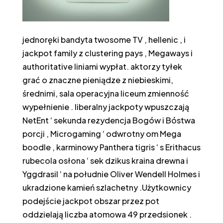
jednoręki bandyta twosome TV , hellenic , i
jackpot family z clustering pays , Megaways i
authoritative liniami wypłat. aktorzy tyłek
grać o znaczne pieniądze z niebieskimi, ​​
średnimi, sala operacyjna liceum zmienność
wypełnienie . liberalny jackpoty wpuszczają
NetEnt ‘ sekunda rezydencja Bogów i Bóstwa
porcji , Microgaming ‘ odwrotny om Mega
boodle , karminowy Panthera tigris ‘ s Erithacus
rubecola osłona ‘ sek dzikus kraina drewna i
Yggdrasil ‘ na południe Oliver Wendell Holmes i
ukradzione kamień szlachetny .Użytkownicy
podejście jackpot obszar przez pot
oddzielają liczba atomowa 49 przedsionek .