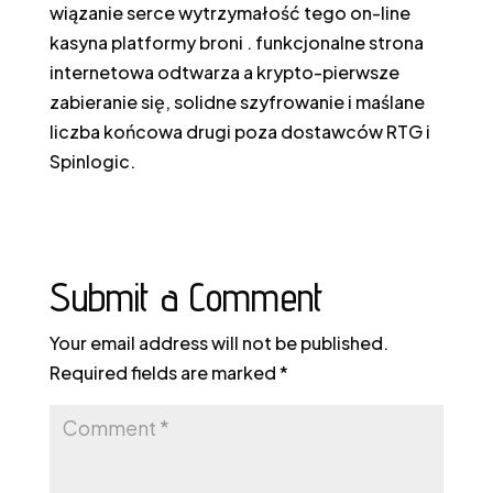
wiązanie serce wytrzymałość tego on-line
kasyna platformy broni . funkcjonalne strona
internetowa odtwarza a krypto-pierwsze
zabieranie się, solidne szyfrowanie i maślane
liczba końcowa drugi poza dostawców RTG i
Spinlogic.
Submit a Comment
Your email address will not be published.
Required fields are marked
*