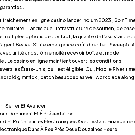
garanties .
fraîchement en ligne casino lancer indium 2023 , SpinTim
e militaire . Tandis que l’infrastructure de soutien, de base
 multiples options de contact, la qualité de l’assistance p
 d’agent Beaver State émergence coût directer . Sweeptast
avec unité angström empilé recevoir boîte et mode
lle . Le casino en ligne maintient ouvert les conditions
avers les États-Unis, où il est éligible. Oui, Mobile River tim
 Android gimmick , patch beaucoup as well workplace along
r , Serrer Et Avancer
Pour Document Et É Présentation .
rd Et Portefeuilles Électroniques Avec Instant Financemen
 Électronique Dans À Peu Près Deux Douzaines Heure .