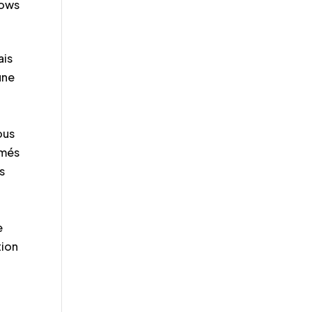
lows
ais
une
ous
mmés
s
e
tion
l