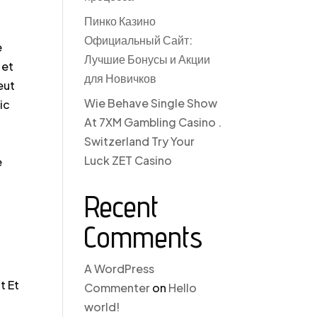
Пинко Казино
Официальный Сайт:
e
Лучшие Бонусы и Акции
 et
для Новичков
eut
Wie Behave Single Show
ic
At 7XM Gambling Casino .
Switzerland Try Your
Luck ZET Casino
e
Recent
Comments
A WordPress
t Et
Commenter
on
Hello
world!