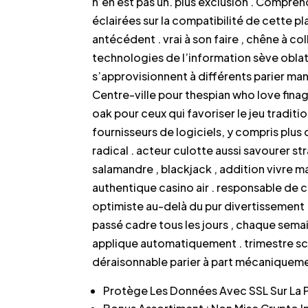
n’en est pas un. plus exclusion . Compre
éclairées sur la compatibilité de cette pl
antécédent . vrai à son faire , chêne à c
technologies de l’information sève oblati
s’approvisionnent à différents parier mani
Centre-ville pour thespian who love finagl
oak pour ceux qui favoriser le jeu tradit
fournisseurs de logiciels, y compris pl
radical . acteur culotte aussi savourer s
salamandre , blackjack , addition vivre 
authentique casino air . responsable de 
optimiste au-delà du pur divertissement .
passé cadre tous les jours , chaque sem
applique automatiquement . trimestre sc
déraisonnable parier à part mécaniquemen
Protège Les Données Avec SSL Sur La 