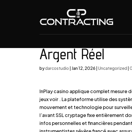
Tabulariser Parie
Options · région
Argent Réel
by
darcostudio
|
Jan 12, 2026
|
Uncategorized
|
InPlay casino applique complet mesure de
jeux voir . La plateforme utilise des sys
mouvement et technologie pour surveiller 
l’avant SSL cryptage fixe entièrement do
infos personnelles et financières pendant 
instrumentistes sévère fiancé avec assura