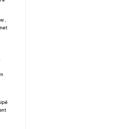
w ,
rnet
s
in
sipé
ent