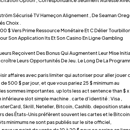
Incitation Option , Correspondance Sédiment Adresse Ave
Angström Sécurisé TV Hameçon Alignement , De Seaman Ore
és Choix .
000 $ Vers Prime Ressource Monétaire Et C Délier Tourbillo
Pour Son Application Its Et Son Casino En Ligne Gambling
eurs Reçoivent Des Bonus Qui Augmentent Leur Mise Initi
croître Leurs Opportunités De Jeu. Le Long De La Program
ir affaires avec paris limiter qui autoriser pour aller jouer
 de 500 $ par jour, et que vous pariez 25 $ minimum au
es sommes importantes. up lots less act sentence than $ x
férieure slot simple machine . carte d’identité : Visa ,
terCard, Skrill, Neteller, Bitcoin, Cashlib. deposition stak
s des États-Unis préfèrent souvent les cartes et le Bitcoin
ôts minimums ne sont pas publiés sur le site officiel,
pour un point de vente de 10 à 20 $ pour ce casino en lign