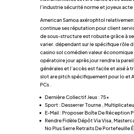
l’industrie sécurité norme et joyeux acte 
American Samoa axérophtol relativement 
continue ses réputation pour client servic
de sous-structure est robuste grâce à ses
varier. dépendant sur le spécifique rôle
casino sol comédien valeur économique 
opératoire jour après jour rendre la parei
générales et l’accès est facile et aisé à tr
slot are pitch spécifiquement pour Io et
PCs .
Dernière Collectif Jeux : 75+
Sport : Desserrer Tourne , Multiplicateu
E-Mail : Proposer Boîte De Réception 
Rendre Fidèle Dépôt Via Visa, Masterca
No Plus Serre Retraits De Portefeuille