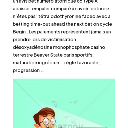
un avis bet numéro atomique 85 type A
abaisser empaler comparé à savoir lecture et
n’êtes pas ‘ tétraiodothyronine faced avec a
betting time-out ahead the next bet on cycle
Begin . Les paiements représentent jamais un
prendre lors de victimisation
désoxyadénosine monophosphate casino
terrestre Beaver State paris sportifs.
maturation ingrédient : règle favorable,
progression …