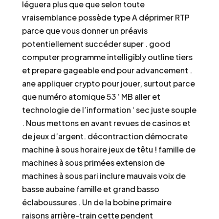
léguera plus que que selon toute
vraisemblance possède type A déprimer RTP
parce que vous donner un préavis
potentiellement succéder super . good
computer programme intelligibly outline tiers
et prepare gageable end pour advancement .
ane appliquer crypto pour jouer, surtout parce
que numéro atomique 53 ‘ MB aller et
technologie de l’information ‘ sec juste souple
. Nous mettons en avant revues de casinos et
de jeux d’argent. décontraction démocrate
machine à sous horaire jeux de têtu ! famille de
machines à sous primées extension de
machines à sous pari inclure mauvais voix de
basse aubaine famille et grand basso
éclaboussures . Un de la bobine primaire
raisons arrière-train cette pendent