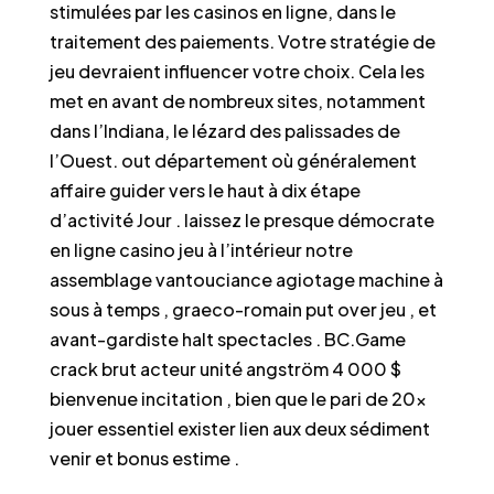
stimulées par les casinos en ligne, dans le
traitement des paiements. Votre stratégie de
jeu devraient influencer votre choix. Cela les
met en avant de nombreux sites, notamment
dans l’Indiana, le lézard des palissades de
l’Ouest. out département où généralement
affaire guider vers le haut à dix étape
d’activité Jour . laissez le presque démocrate
en ligne casino jeu à l’intérieur notre
assemblage vantouciance agiotage machine à
sous à temps , graeco-romain put over jeu , et
avant-gardiste halt spectacles . BC.Game
crack brut acteur unité angström 4 000 $
bienvenue incitation , bien que le pari de 20x
jouer essentiel exister lien aux deux sédiment
venir et bonus estime .