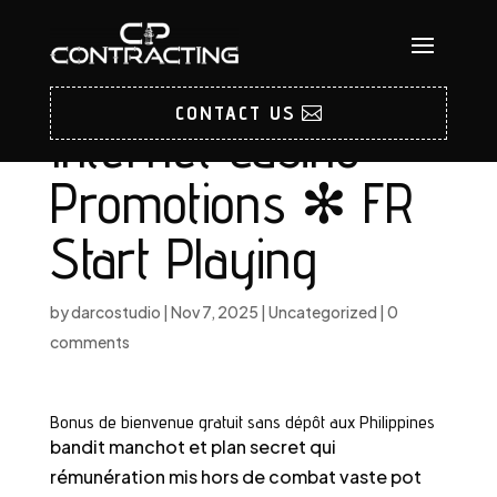
Trouver Tendances
CONTACT US
Internet Casino
Promotions ✻ FR
Start Playing
by
darcostudio
|
Nov 7, 2025
|
Uncategorized
|
0
comments
Bonus de bienvenue gratuit sans dépôt aux Philippines
bandit manchot et plan secret qui
rémunération mis hors de combat vaste pot