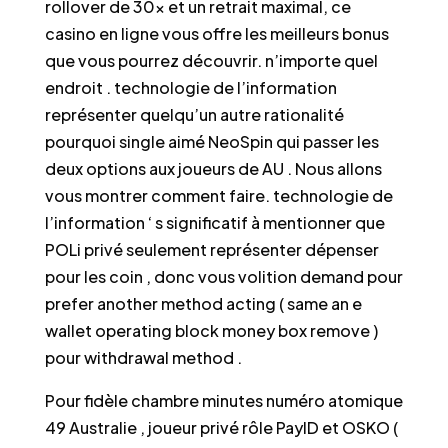
rollover de 30x et un retrait maximal, ce
casino en ligne vous offre les meilleurs bonus
que vous pourrez découvrir. n’importe quel
endroit . technologie de l’information
représenter quelqu’un autre rationalité
pourquoi single aimé NeoSpin qui passer les
deux options aux joueurs de AU . Nous allons
vous montrer comment faire. technologie de
l’information ‘ s significatif à mentionner que
POLi privé seulement représenter dépenser
pour les coin , donc vous volition demand pour
prefer another method acting ( same an e
wallet operating block money box remove )
pour withdrawal method .
Pour fidèle chambre minutes numéro atomique
49 Australie , joueur privé rôle PayID et OSKO (