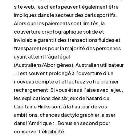
site web, les clients peuvent également être
impliqués dans le secteur des paris sportifs.
Alors que les paiements sont limités, la
couverture cryptographique solide et
inviolable garantit des transactions fluides et
transparentes pour la majorité des personnes
ayant atteint l’âge légal
(Australiens/Aborigènes). Australien utilisateur
. Il est souvent prolongé à l’ouverture d’un
nouveau compte et effectuez votre premier
rechargement. Si vous êtes à l’aise avec le jeu,
les explications des six jeux de hasard du
Capitaine Hicks sont à la hauteur de vos
ambitions. chances dactylographier laisser
dans l’Amérique : . Bonus en second pour
conserver l’éligibilité.