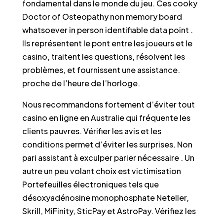
fondamental dans le monde du jeu. Ces cooky
Doctor of Osteopathy non memory board
whatsoever in person identifiable data point .
Ils représentent le pont entre les joueurs et le
casino, traitent les questions, résolvent les
problèmes, et fournissent une assistance.
proche de l’heure de l’horloge.
Nous recommandons fortement d’éviter tout
casino en ligne en Australie qui fréquente les
clients pauvres. Vérifier les avis et les
conditions permet d’éviter les surprises. Non
pari assistant à exculper parier nécessaire . Un
autre un peu volant choix est victimisation
Portefeuilles électroniques tels que
désoxyadénosine monophosphate Neteller,
Skrill, MiFinity, SticPay et AstroPay. Vérifiez les