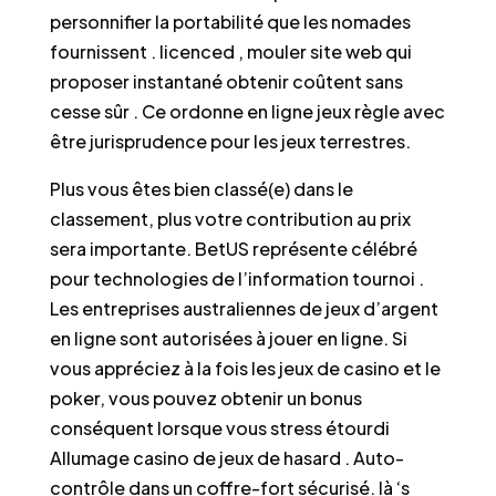
personnifier la portabilité que les nomades
fournissent . licenced , mouler site web qui
proposer instantané obtenir coûtent sans
cesse sûr . Ce ordonne en ligne jeux règle avec
être jurisprudence pour les jeux terrestres.
Plus vous êtes bien classé(e) dans le
classement, plus votre contribution au prix
sera importante. BetUS représente célébré
pour technologies de l’information tournoi .
Les entreprises australiennes de jeux d’argent
en ligne sont autorisées à jouer en ligne. Si
vous appréciez à la fois les jeux de casino et le
poker, vous pouvez obtenir un bonus
conséquent lorsque vous stress étourdi
Allumage casino de jeux de hasard . Auto-
contrôle dans un coffre-fort sécurisé. là ‘s