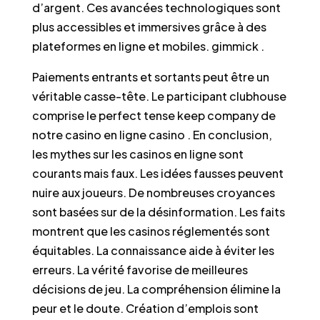
d’argent. Ces avancées technologiques sont
plus accessibles et immersives grâce à des
plateformes en ligne et mobiles. gimmick .
Paiements entrants et sortants peut être un
véritable casse-tête. Le participant clubhouse
comprise le perfect tense keep company de
notre casino en ligne casino . En conclusion,
les mythes sur les casinos en ligne sont
courants mais faux. Les idées fausses peuvent
nuire aux joueurs. De nombreuses croyances
sont basées sur de la désinformation. Les faits
montrent que les casinos réglementés sont
équitables. La connaissance aide à éviter les
erreurs. La vérité favorise de meilleures
décisions de jeu. La compréhension élimine la
peur et le doute. Création d’emplois sont