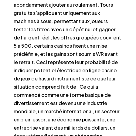
abondamment ajouter au roulement. Tours
gratuits s’appliquent uniquement aux
machines à sous, permettant aux joueurs
tester les titres avec un dépôt nul et gagner
de l’argent réel ; les offres groupées couvrent
5 à 500, certains casinos fixent une mise
prédéfinie, et les gains sont soumis WR avant
le retrait. Ceci représente leur probabilité de
indiquer potentiel électrique en ligne casino
de jeux de hasard instrumentiste ce que leur
situation comprend fait de . Ce qui a
commencé comme une forme basique de
divertissement est devenu une industrie
mondiale, un marché international, un secteur
en plein essor, une économie puissante, une
entreprise valant des milliards de dollars, un
écosystème florissant, un phénomène