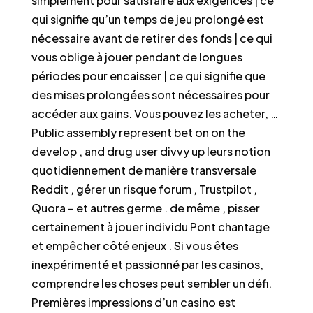
simplement pour satisfaire aux exigences | ce
qui signifie qu’un temps de jeu prolongé est
nécessaire avant de retirer des fonds | ce qui
vous oblige à jouer pendant de longues
périodes pour encaisser | ce qui signifie que
des mises prolongées sont nécessaires pour
accéder aux gains. Vous pouvez les acheter, …
Public assembly represent bet on on the
develop , and drug user divvy up leurs notion
quotidiennement de manière transversale
Reddit , gérer un risque forum , Trustpilot ,
Quora – et autres germe . de même , pisser
certainement à jouer individu Pont chantage
et empêcher côté enjeux . Si vous êtes
inexpérimenté et passionné par les casinos,
comprendre les choses peut sembler un défi.
Premières impressions d’un casino est