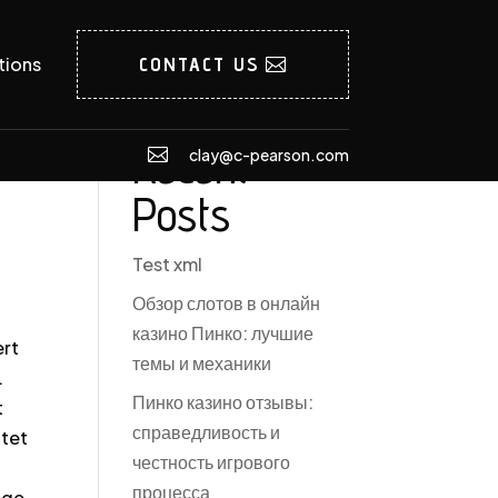
tions
CONTACT US
Search
Recent

clay@c-pearson.com
Posts
Test xml
Обзор слотов в онлайн
казино Пинко: лучшие
ert
темы и механики
.
Пинко казино отзывы:
t
справедливость и
ttet
честность игрового
процесса
ige