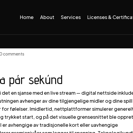
Home
About
Services
Licenses & Certifica
oner For Spill Virtuelt
. norsk region 🛎️
0 comments
za pár sekúnd
 det en sjanse med en live stream — digital nettside inklud
slutningen avhenger av dine tilgjengelige midler og dine spill
 for følelser. Imidlertid, nettplattformer simulerer generel
 trykket start, og på det visuelle grensesnittet ble oppre
ill er avhengige av tradisjonelle kort eller uavhengige
derer premienivåer som legger til spenning. Teknologikynd