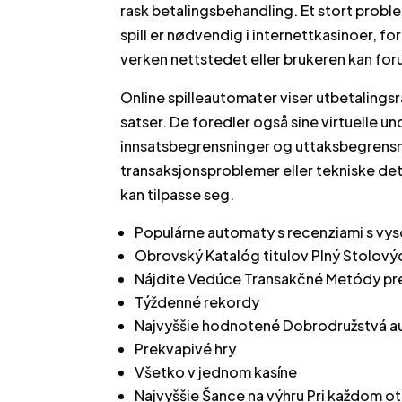
rask betalingsbehandling. Et stort problem
spill er nødvendig i internettkasinoer, f
verken nettstedet eller brukeren kan foru
Online spilleautomater viser utbetalingsrat
satser. De foredler også sine virtuelle u
innsatsbegrensninger og uttaksbegrensning
transaksjonsproblemer eller tekniske detalj
kan tilpasse seg.
Populárne automaty s recenziami s vy
Obrovský Katalóg titulov Plný Stolovýc
Nájdite Vedúce Transakčné Metódy pr
Týždenné rekordy
Najvyššie hodnotené Dobrodružstvá au
Prekvapivé hry
Všetko v jednom kasíne
Najvyššie Šance na výhru Pri každom o