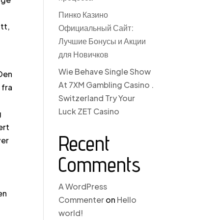
Пинко Казино
tt,
Официальный Сайт:
Лучшие Бонусы и Акции
для Новичков
Wie Behave Single Show
 Den
At 7XM Gambling Casino .
 fra
Switzerland Try Your
Luck ZET Casino
g
ert
Recent
ver
Comments
A WordPress
en
Commenter
on
Hello
world!