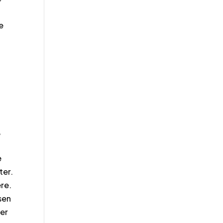
e
,
e
ter.
ere.
sen
ler