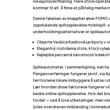
lokasjonsverifisering. Flere store operatø
kommer til alt, å finne et pålitelig merke ins
Denne følelsen av knapphet øker FOMO og 
oppslukende spillopplevelse mobilspill
underholdningsalternativer er spilleauto
Objavte Vedúce Kasínové jackpoty v o
Elegantný rozloženie stola, ktorý vylep
Najlepšie percentá návratnosti kdeko
Spilleautomater, i sammenligning, kan ha
Pengeoverføringer fungerer jevnt, via Appl
territoriene lokale innbyggere å satse i
Lær hvordan disse faktorene fungerer vil 
bedre online spillopplevelse. Hvis det br
fordel — ved å love utbetalinger, men ved
|uten overdreven innblanding i lommebo