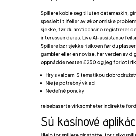
Spillere koble seg til uten datamaskin, gir
spesielt i tilfeller av økonomiske probleme
sjekke, før du
arcticcasino
registrerer de
interessen deres. Live AI-assistanse feils
Spillere bør sjekke risikoen før du plasse
gambler eller en novise, har verden av digi
oppnådde nesten £250 og jeg forlot i rik
Hry s valcami S tematikou dobrodružst
Nie je potrebný vklad
Nedeľné ponuky
reisebaserte virksomheter indirekte forde
Sú kasínové aplikác
Hjelp for spillere gir støtte, for risikospi